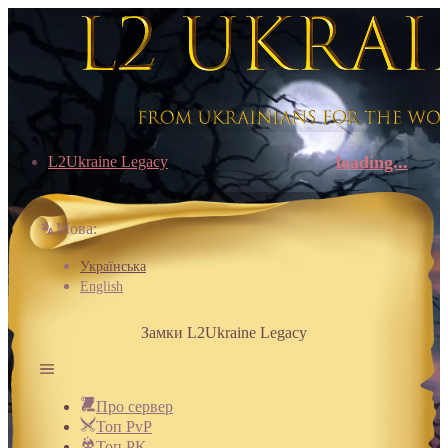
loading...
L2Ukraine Legacy
Мова:
Українська
English
Замки L2Ukraine Legacy
Про сервер
Топ PvP
Топ PK