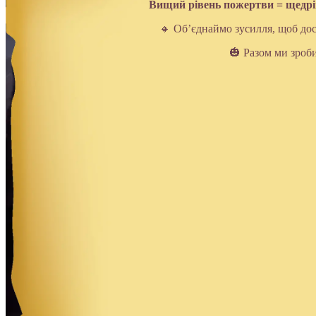
Вищий рівень пожертви = щедріш
🔸 Об’єднаймо зусилля, щоб дос
🎃 Разом ми зроб