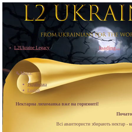
loading...
L2Ukraine Legacy
Мова:
Українська
English
Нектарна лихоманка вже на горизонті!
Початок
Всі авантюристи збирають нектар - 